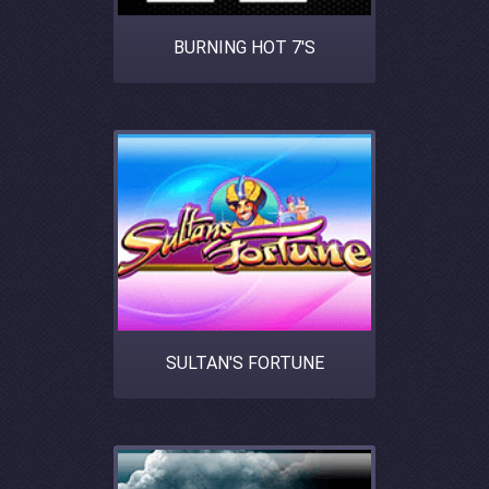
BURNING HOT 7'S
SULTAN'S FORTUNE