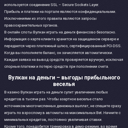
используется соединение SSL – Secure Sockets Layer.
Прибыль и платежи на портале являются конфиденциальными.
Исключениями из этого правила являются запросы
правоохранительных органов.
В онлайн слоты Вулкан играть на деньги финансово безопасно.
Информация о карте клиента хранится на защищенном сервере и
передается через платежный шлюз, сертифицированный PCI-DSS.
Когда вы пополняете баланс, он зачисляется автоматически.
Каждая заявка на вывод средств проверяется вручную, исключая
спорные платежи и потерю средств при пополнении счета.
Вулкан на деньги – выгоды прибыльного
веселья
В казино Вулкан играть на деньги сулит увеличение любых
кредитов в тысячи раз. Чтобы азартное веселье стало
источником многочисленных денежных выплат, не спешите сразу
играть по взрослому в автоматы на максимальных Bet. Начните с
минимальных кредитов, постоянно увеличивая ставки.
Кроме того, понадобится тренировка в демо-режиме, во время