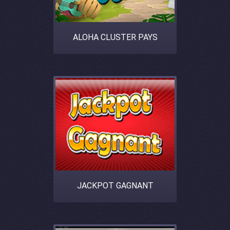
ALOHA CLUSTER PAYS
JACKPOT GAGNANT