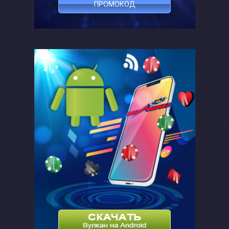
ПРОМОКОД