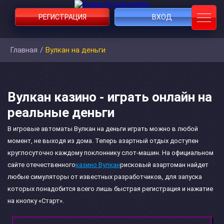
РЕГИСТРАЦИЯ
ВХОД
Главная
/
Вулкан на деньги
Вулкан казино - играть онлайн на
реальные деньги
В игровые автоматы Вулкан на деньги играть можно в любой
момент, не выходя из дома. Теперь азартный отдых доступен
круглосуточно каждому поклоннику слот-машин. На официальном
сайте отечественного
казино Вулкан
рисковый азартоман найдет
любые симуляторы от известных разработчиков, для запуска
которых понадобится всего лишь быстрая регистрация и нажатие
на кнопку «Старт».