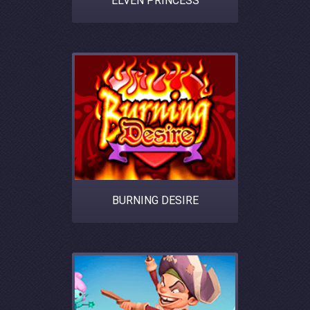
ELVEN PRINCESS
BURNING DESIRE