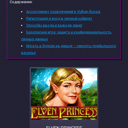
Содержание:
Ассортимент развлечений в Vulkan Russia
Регистрация и вход в личный кабинет
Cпособы ввода и вывода денег
Безопасная игра: защита и конфиденциальность
личных данных
Играть в Вулкан на деньги – секреты прибыльного
веселья