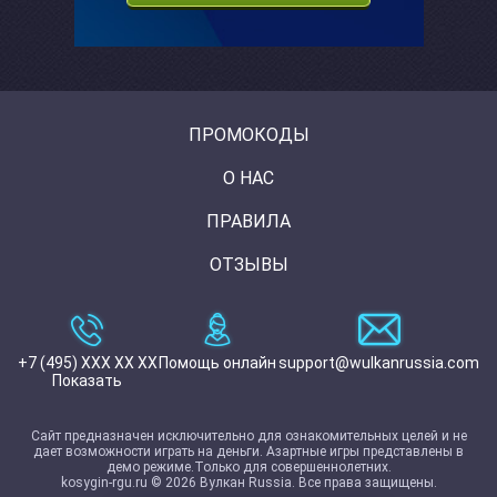
ПРОМОКОДЫ
О НАС
ПРАВИЛА
ОТЗЫВЫ
+7 (495) XXX XX XX
Помощь онлайн
support@wulkanrussia.com
Показать
Сайт предназначен исключительно для ознакомительных целей и не
дает возможности играть на деньги. Азартные игры представлены в
демо режиме.Только для совершеннолетних.
kosygin-rgu.ru © 2026 Вулкан Russia. Все права защищены.