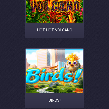
HOT HOT VOLCANO
BIRDS!