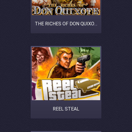
THE RICHES OF DON QUIXOTE
REEL STEAL