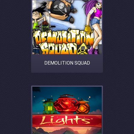
DEMOLITION SQUAD