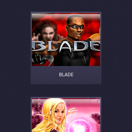
BLADE