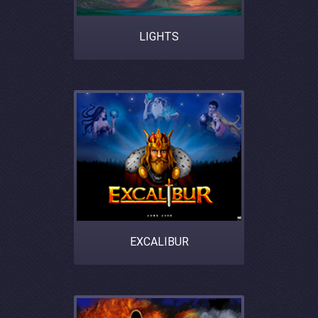
LIGHTS
EXCALIBUR