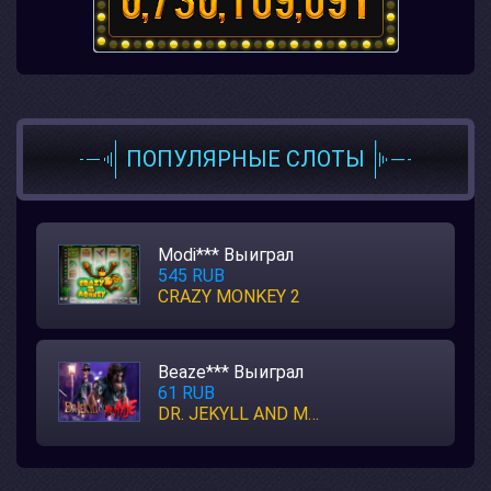
ПОПУЛЯРНЫЕ СЛОТЫ
Modi*** Выиграл
545 RUB
CRAZY MONKEY 2
Beaze*** Выиграл
61 RUB
DR. JEKYLL AND MR. HYDE