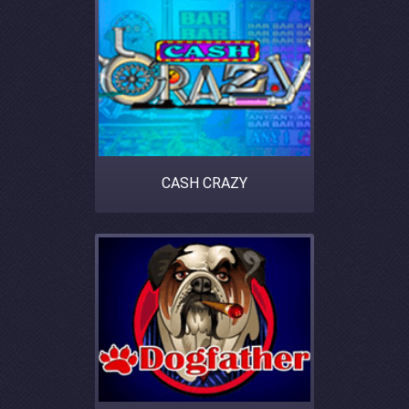
CASH CRAZY