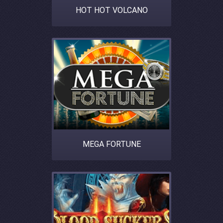
HOT HOT VOLCANO
MEGA FORTUNE