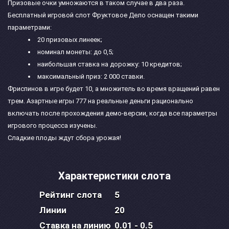
Призовые очки умножаются в таком случае в два раза.
Бесплатный игровой слот Фруктовое Дело оснащен такими
параметрами:
20 призовых линеек;
номинал монеты: до 0,5;
наибольшая ставка на дорожку: 10 кредитов;
максимальный приз: 2 000 ставки.
Фриспинов в игре будет 10, а множитель во время вращений равен
трем. Азартные игры 777 на реальные деньги рационально
включать после прохождения демо-версии, когда все параметры
игрового процесса изучены.
Сладкие плоды ждут сбора урожая!
Характеристики слота
Рейтинг слота
5
Линии
20
Ставка на линию
0.01 - 0.5