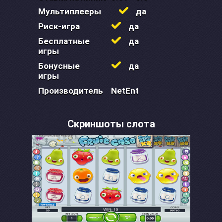
Мультиплееры
да
Риск-игра
да
Бесплатные
да
игры
Бонусные
да
игры
Производитель
NetEnt
Скриншоты слота