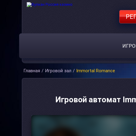
РЕ
ИГРО
Главная
/
Игровой зал
/
Immortal Romance
Игровой автомат Imm