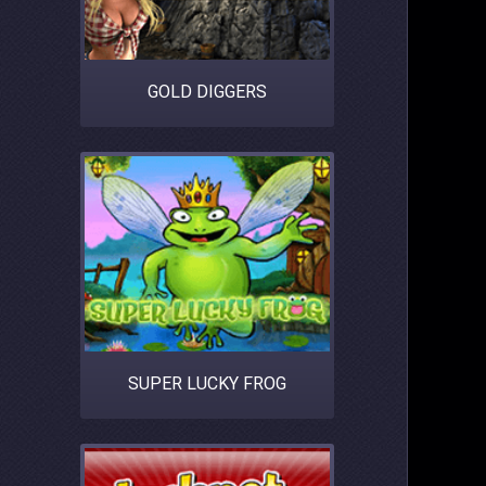
GOLD DIGGERS
SUPER LUCKY FROG