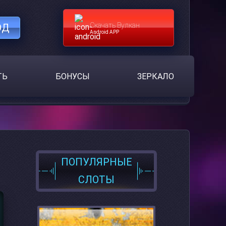
Скачать Вулкан
ОД
Android APP
ТЬ
БОНУСЫ
ЗЕРКАЛО
ПОПУЛЯРНЫЕ
СЛОТЫ