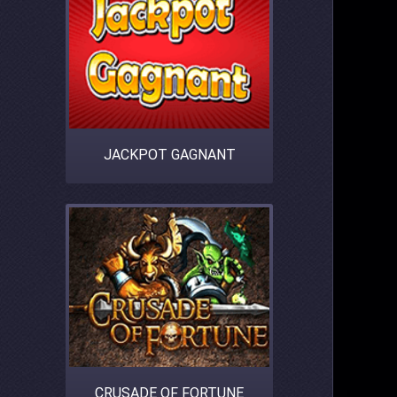
JACKPOT GAGNANT
CRUSADE OF FORTUNE