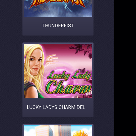
THUNDERFIST
LUCKY LADYS CHARM DELUXE