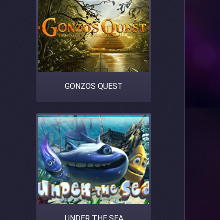
GONZOS QUEST
UNDER THE SEA