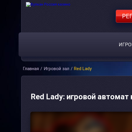
РЕ
ИГРО
Главная
/
Игровой зал
/
Red Lady
Red Lady: игровой автомат