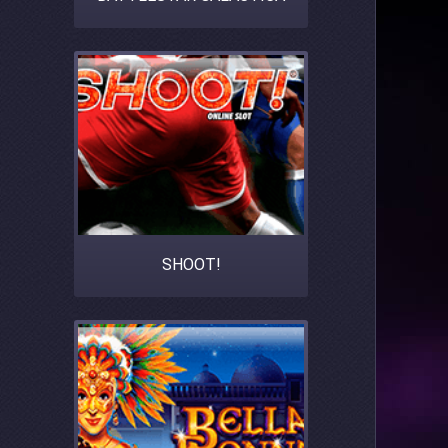
SHOOT!