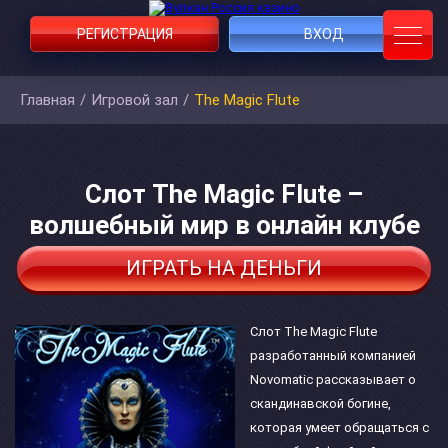
РЕГИСТРАЦИЯ
ВХОД
Главная
/
Игровой зал
/
The Magic Flute
Слот The Magic Flute –
волшебный мир в онлайн клубе
ИГРАТЬ НА ДЕНЬГИ
Слот The Magic Flute
разработанный компанией
Novomatic рассказывает о
скандинавской богине,
которая умеет обращаться с