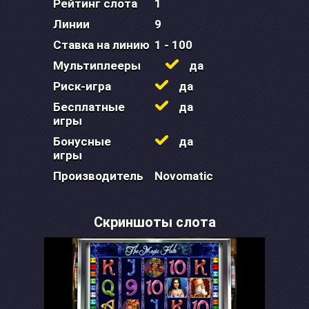
Рейтинг слота
1
Линии
9
Ставка на линию
1 - 100
Мультиплееры
да
Риск-игра
да
Бесплатные
да
игры
Бонусные
да
игры
Производитель
Novomatic
Скриншоты слота