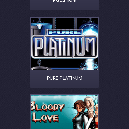
EXCALIBUR
PURE PLATINUM