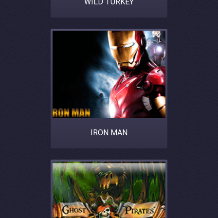
WILD TURKEY
IRON MAN