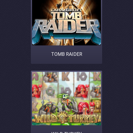
TOMB RAIDER