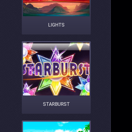
LIGHTS
STARBURST