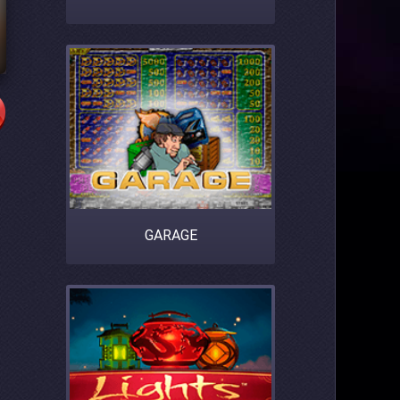
GARAGE