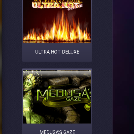
ULTRA HOT DELUXE
MEDUSA'S GAZE