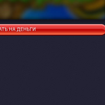
АТЬ НА ДЕНЬГИ