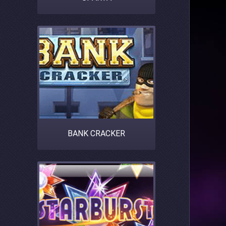
BANK CRACKER