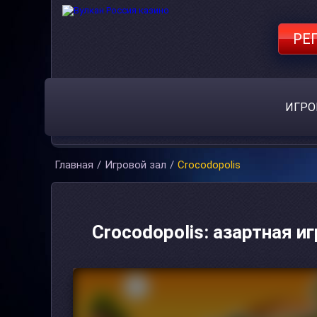
РЕ
ИГРО
Главная
/
Игровой зал
/
Crocodopolis
Crocodopolis: азартная и