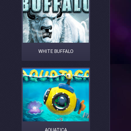
WHITE BUFFALO
AQUATICA