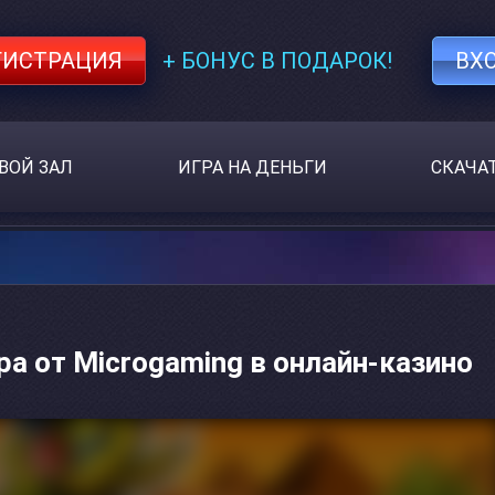
+ БОНУС В ПОДАРОК!
ГИСТРАЦИЯ
ВХ
ВОЙ ЗАЛ
ИГРА НА ДЕНЬГИ
СКАЧА
гра от Microgaming в онлайн-казино