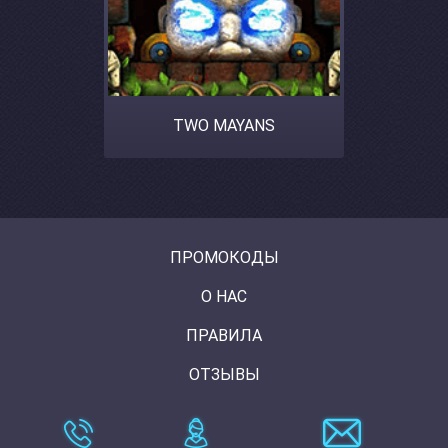
TWO MAYANS
ПРОМОКОДЫ
О НАС
ПРАВИЛА
ОТЗЫВЫ