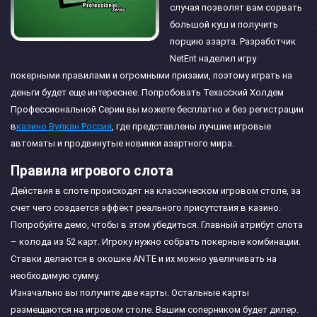
случая позволят вам сорвать
большой куш и получить
порцию азарта. Разработчик
NetEnt наделил игру
покерными правилами и огромными призами, поэтому играть на
деньги будет еще интереснее. Попробовать Техасский Холдем
Профессиональной Серии вы можете бесплатно и без регистрации
в
казино Вулкан Россия
, где представлены лучшие игровые
автоматы и продвинутые новинки азартного мира.
Правила игрового слота
Действия в слоте происходят на классическом игровом столе, за
счет чего создается эффект реального присутствия в казино.
Попробуйте демо, чтобы в этом убедиться. Главный атрибут слота
– колода из 52 карт. Игроку нужно собрать покерные комбинации.
Ставки делаются в окошке ANTE и их можно увеличивать на
необходимую сумму.
Изначально вы получите две карты. Остальные карты
размещаются на игровом столе. Вашим соперником будет дилер.